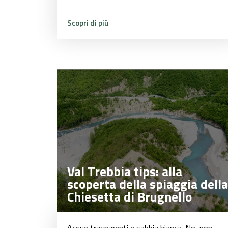
Scopri di più
Val Trebbia tips: alla
Val Trebbia tips: alla
scoperta della spiaggia della
scoperta della spiaggia della
Chiesetta di Brugnello
Chiesetta di Brugnello
Acque trasparenti e sabbia bianca. No, non