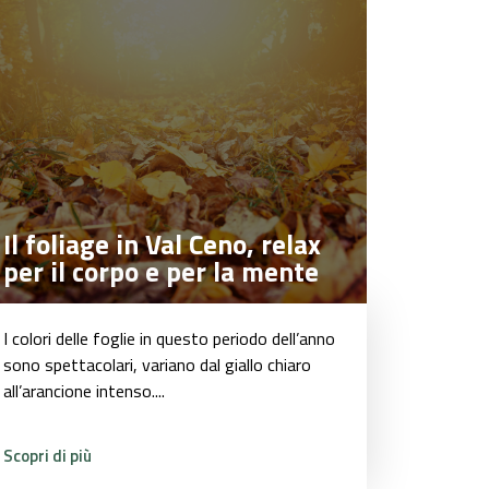
Il foliage in Val Ceno, relax
Il foliage in Val Ceno, relax
per il corpo e per la mente
per il corpo e per la mente
I colori delle foglie in questo periodo dell’anno
sono spettacolari, variano dal giallo chiaro
all’arancione intenso....
Scopri di più