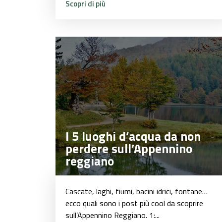
Scopri di più
I 5 luoghi d’acqua da non
I 5 luoghi d’acqua da non
perdere sull’Appennino
perdere sull’Appennino
reggiano
reggiano
Cascate, laghi, fiumi, bacini idrici, fontane…
ecco quali sono i post più cool da scoprire
sull’Appennino Reggiano. 1:...