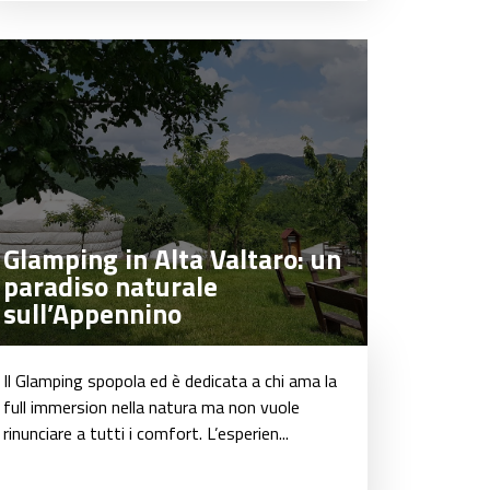
Glamping in Alta Valtaro: un
Glamping in Alta Valtaro: un
paradiso naturale
paradiso naturale
sull’Appennino
sull’Appennino
Il Glamping spopola ed è dedicata a chi ama la
full immersion nella natura ma non vuole
rinunciare a tutti i comfort. L’esperien...