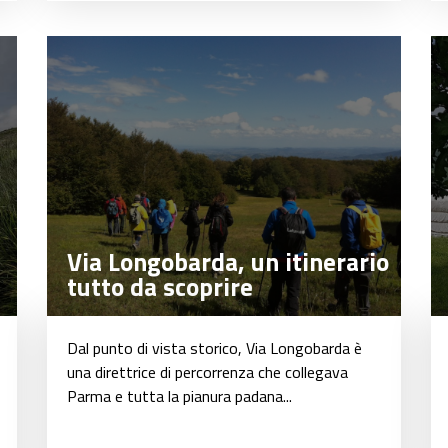
Via Longobarda, un itinerario
Via Longobarda, un itinerario
tutto da scoprire
tutto da scoprire
Dal punto di vista storico, Via Longobarda è
una direttrice di percorrenza che collegava
Parma e tutta la pianura padana...