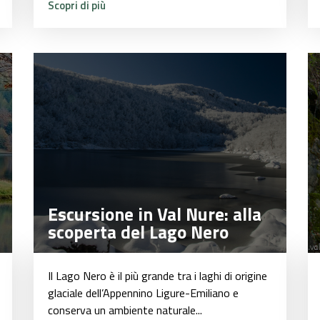
Scopri di più
Escursione in Val Nure: alla
Escursione in Val Nure: alla
scoperta del Lago Nero
scoperta del Lago Nero
Il Lago Nero è il più grande tra i laghi di origine
glaciale dell’Appennino Ligure-Emiliano e
conserva un ambiente naturale...