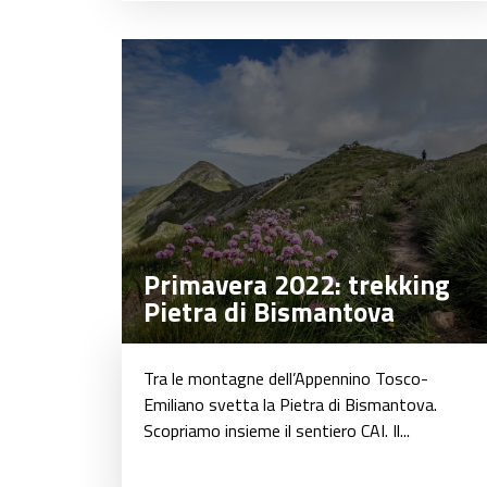
Primavera 2022: trekking
Primavera 2022: trekking
Pietra di Bismantova
Pietra di Bismantova
Tra le montagne dell’Appennino Tosco-
Emiliano svetta la Pietra di Bismantova.
Scopriamo insieme il sentiero CAI. Il...