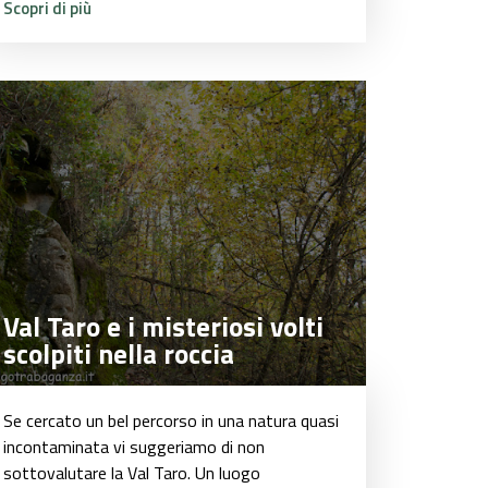
Scopri di più
Val Taro e i misteriosi volti
Val Taro e i misteriosi volti
scolpiti nella roccia
scolpiti nella roccia
Se cercato un bel percorso in una natura quasi
incontaminata vi suggeriamo di non
sottovalutare la Val Taro. Un luogo