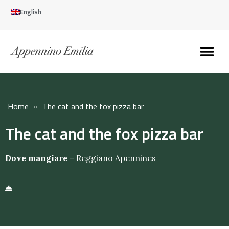
English
Discover the Apennines
Plan your trip
Why live here
Home
»
The cat and the fox pizza bar
The cat and the fox pizza bar
Dove mangiare
–
Reggiano Apennines