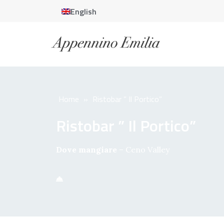
English
Home
»
Ristobar ” Il Portico”
Ristobar ” Il Portico”
Dove mangiare
–
Ceno Valley