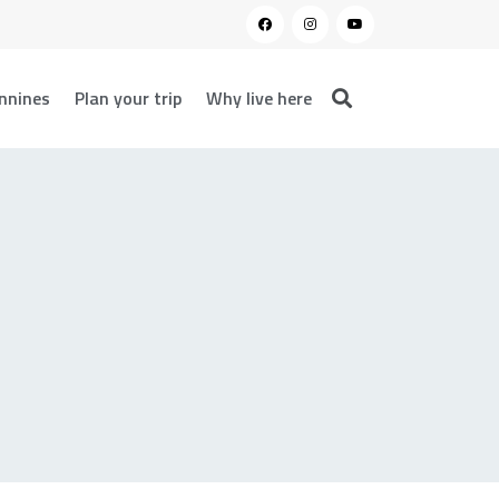
nnines
Plan your trip
Why live here