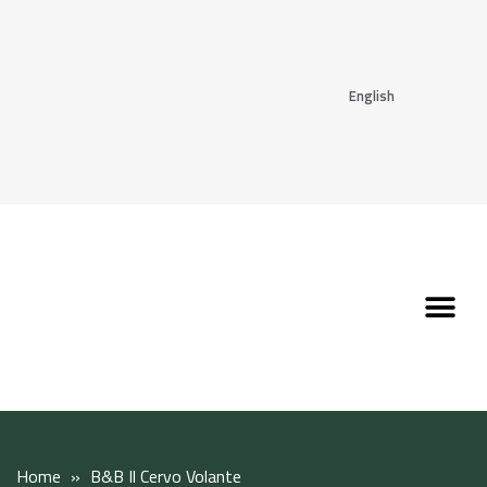
English
Discover the Apennines
Plan your trip
Why live here
Home
»
B&B Il Cervo Volante