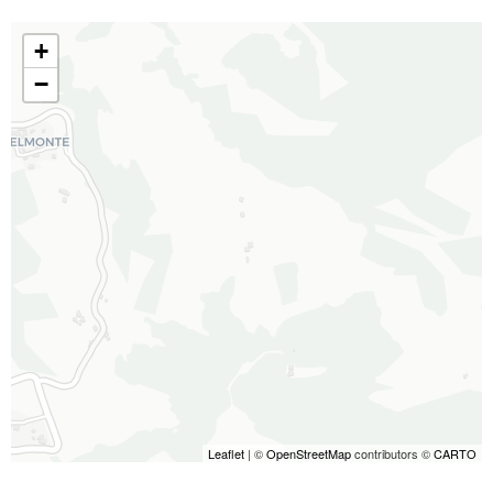
+
−
Leaflet
| ©
OpenStreetMap
contributors ©
CARTO