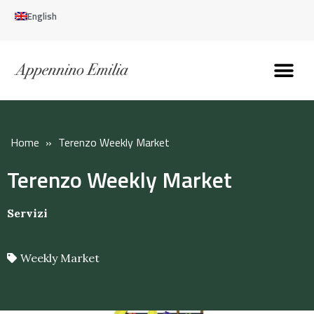
English
Discover the Apennines
Plan your trip
Why live here
Home
»
Terenzo Weekly Market
Terenzo Weekly Market
Servizi
Weekly Market