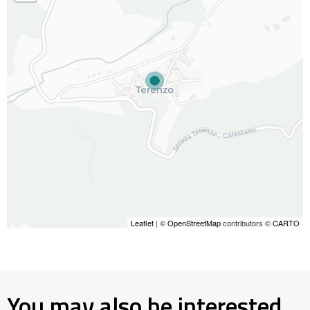
Leaflet
| ©
OpenStreetMap
contributors ©
CARTO
You may also be interested