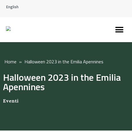
English
Discover the Apennines
Plan your trip
Why live here
Home
»
Halloween 2023 in the Emilia Apennines
Halloween 2023 in the Emilia
Apennines
Eventi