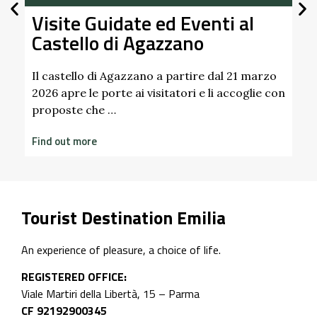
e
A
Visite Guidate ed Eventi al
0
h
Castello di Agazzano
s
F
Il castello di Agazzano a partire dal 21 marzo
2026 apre le porte ai visitatori e li accoglie con
proposte che …
Find out more
Tourist Destination Emilia
An experience of pleasure, a choice of life.
REGISTERED OFFICE:
Viale Martiri della Libertà, 15 – Parma
CF 92192900345