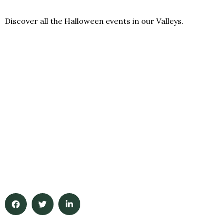
Discover all the Halloween events in our Valleys.
TIDONE VALLEY
TREBBIA VALLEY
NURE VALLEY
VAL D’ARDA
CENO VALLEY
TARO VALLEY
EAST PARMA
APPENNINO REGGIANO