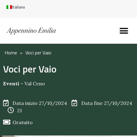
Italiano
Scopri l’Appennin
Pianifica il tuo viaggi
Perché vivere qui
Perché investire qui
Home
»
Voci per Vaio
Voci per Vaio
Eventi
–
Val Ceno
Data inizio 27/10/2024
Data fine 27/10/2024
21
Gratuito