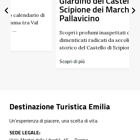
Giardino del Castello di
Scipione dei Marchesi
Pallavicino
U
p
d
Scopri i profumi inaspettati di erbe e frutti
dimenticati radicati da secoli. Nel giardino
S
storico del Castello di Scipione …
Scopri di più
Destinazione Turistica Emilia
Un’esperienza di piacere, una scelta di vita.
SEDE LEGALE: