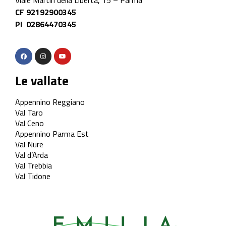
Viale Martiri della Libertà, 15 – Parma
CF 92192900345
PI 02864470345
Le vallate
Appennino Reggiano
Val Taro
Val Ceno
Appennino Parma Est
Val Nure
Val d’Arda
Val Trebbia
Val Tidone