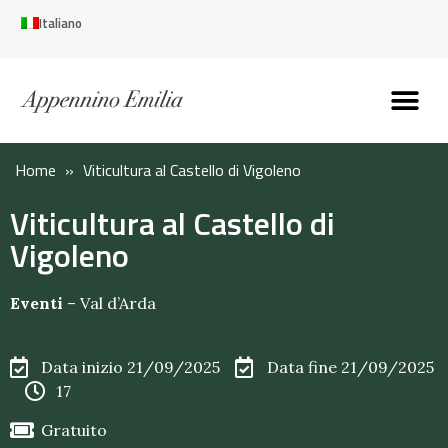
Italiano
Scopri l’Appennin
Pianifica il tuo viaggi
Perché vivere qui
Perché investire qui
Home
»
Viticultura al Castello di Vigoleno
Viticultura al Castello di
Vigoleno
Eventi
–
Val d’Arda
Data inizio 21/09/2025
Data fine 21/09/2025
17
Gratuito