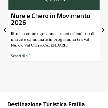
e e Chero in Movimento
Alla Sco
26
Giardino
Scipion
Pallavic
na come ogni anno il ricco calendario di
e e camminate in programma tra Val
 e Val Chero.CALENDARIO …
Scopri i prof
dimenticati r
 di più
storico del C
Scopri di più
Destinazione Turistica Emilia