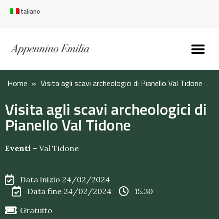
Italiano
Scopri l’Appennin
Pianifica il tuo viaggi
Perché vivere qui
Perché investire qui
Home
»
Visita agli scavi archeologici di Pianello Val Tidone
Visita agli scavi archeologici di
Pianello Val Tidone
Eventi
–
Val Tidone
Data inizio 24/02/2024
Data fine 24/02/2024
15.30
Gratuito