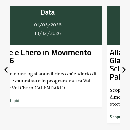
Data
01/03/2026
31/12/2026
Alla Scoperta dei Profumi del
Giardino del Castello di
Scipione dei Marchesi
Pallavicino
i
Scopri i profumi inaspettati di erbe e frutti
dimenticati radicati da secoli. Nel giardino
storico del Castello di Scipione …
Scopri di più