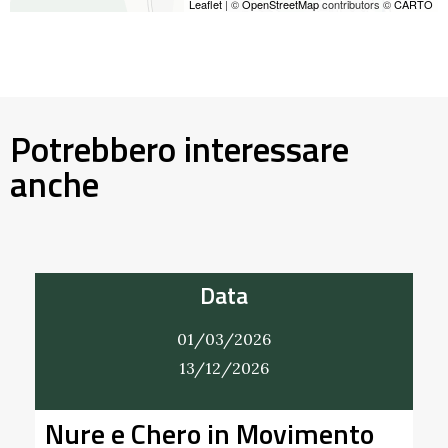
Leaflet
| ©
OpenStreetMap
contributors ©
CARTO
Potrebbero interessare
anche
Data
01/03/2026
13/12/2026
Nure e Chero in Movimento
Al