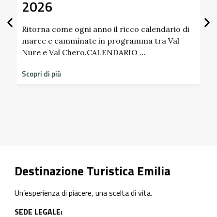
2026
Gi
Sc
Pa
Ritorna come ogni anno il ricco calendario di
marce e camminate in programma tra Val
Nure e Val Chero.CALENDARIO …
Sco
dim
Scopri di più
sto
Scop
Destinazione Turistica Emilia
Un’esperienza di piacere, una scelta di vita.
SEDE LEGALE: