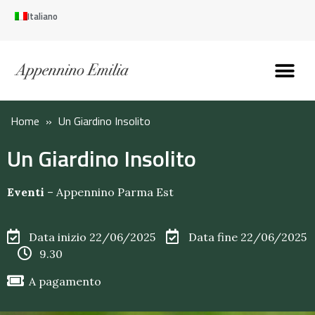
Italiano
Scopri l’Appennin
Pianifica il tuo viaggi
Perché vivere qui
Perché investire qui
Home
»
Un Giardino Insolito
Un Giardino Insolito
Eventi
–
Appennino Parma Est
Data inizio 22/06/2025
Data fine 22/06/2025
9.30
A pagamento