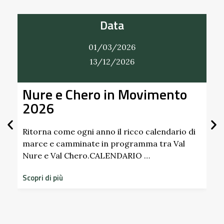
Data
01/03/2026
13/12/2026
Nure e Chero in Movimento
Al
2026
Gi
Sc
Pa
Ritorna come ogni anno il ricco calendario di
marce e camminate in programma tra Val
Nure e Val Chero.CALENDARIO …
Sco
dim
Scopri di più
sto
Scop