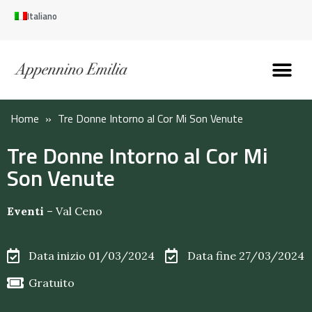
Italiano
Scopri l’Appennin
Pianifica il tuo viaggi
Perché vivere qui
Perché investire qui
Home
»
Tre Donne Intorno al Cor Mi Son Venute
Tre Donne Intorno al Cor Mi
Son Venute
Eventi
–
Val Ceno
Data inizio 01/03/2024
Data fine 27/03/2024
Gratuito