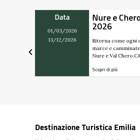
mento
Alla Scopert
Data
Giardino del 
01/03/2026
Scipione dei
31/12/2026
Pallavicino
endario di
tra Val
Scopri i profumi inas
dimenticati radicati
storico del Castello
Scopri di più
Destinazione Turistica Emilia