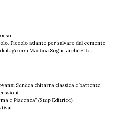
rosso
suolo. Piccolo atlante per salvare dal cemento
n dialogo con Martina Sogni, architetto.
ovanni Seneca chitarra classica e battente,
cussioni
arma e Piacenza” (Step Editrice).
tival.