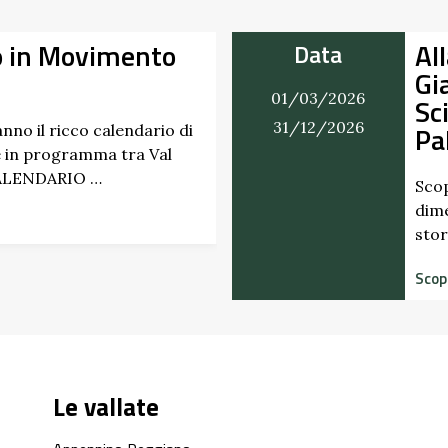
a dei Profumi del
Tr
Data
Castello di
Ri
07/03/2026
 Marchesi
27/09/2026
Un p
paes
di “
pettati di erbe e frutti
 da secoli. Nel giardino
Scopr
 di Scipione …
Le vallate