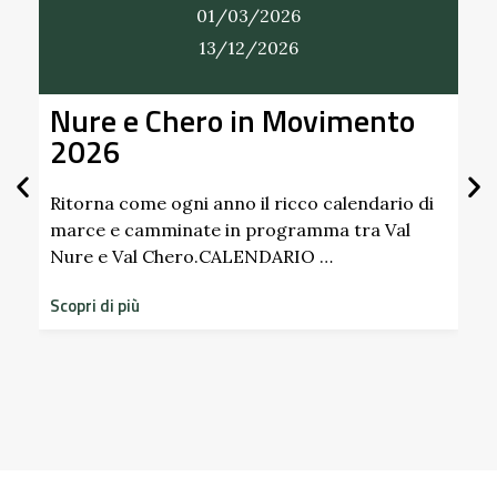
01/03/2026
13/12/2026
Nure e Chero in Movimento
2026
Ritorna come ogni anno il ricco calendario di
marce e camminate in programma tra Val
Nure e Val Chero.CALENDARIO …
S
d
Scopri di più
s
S