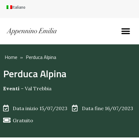
Italiano
Scopri l’Appennin
Pianifica il tuo viaggi
Perché vivere qui
Perché investire qui
Home
»
Perduca Alpina
Perduca Alpina
Eventi
–
Val Trebbia
Data inizio 15/07/2023
Data fine 16/07/2023
Gratuito