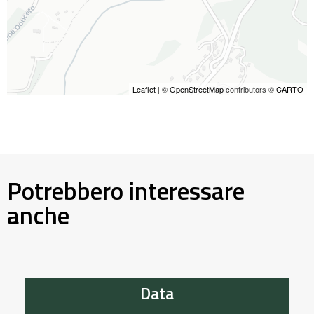
Leaflet
| ©
OpenStreetMap
contributors ©
CARTO
Potrebbero interessare
anche
Data