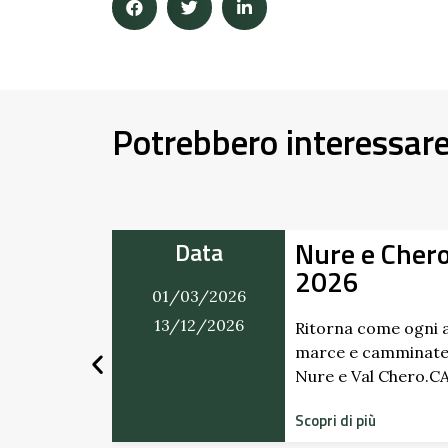
Potrebbero interessar
Nure e Cher
Data
2026
01/03/2026
mercatino
ti. Dai
13/12/2026
Ritorna come ogni a
marce e camminate
Nure e Val Chero.
Scopri di più