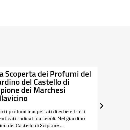
la Scoperta dei Profumi del
Da
ardino del Castello di
07/03/
ipione dei Marchesi
27/09/
llavicino
ri i profumi inaspettati di erbe e frutti
nticati radicati da secoli. Nel giardino
ico del Castello di Scipione …