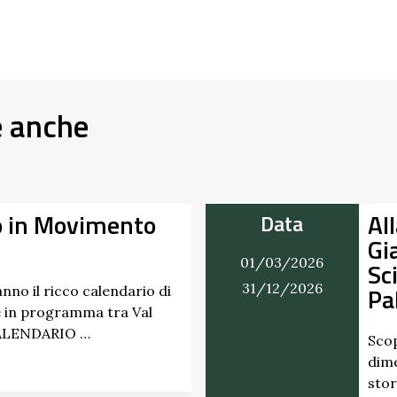
e anche
o in Movimento
Al
Data
Gi
01/03/2026
Sc
31/12/2026
Pa
nno il ricco calendario di
 in programma tra Val
CALENDARIO …
Scop
dime
stor