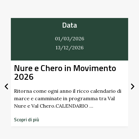
Data
01/03/2026
13/12/2026
Nure e Chero in Movimento
2026
Ritorna come ogni anno il ricco calendario di
marce e camminate in programma tra Val
Nure e Val Chero.CALENDARIO …
S
d
Scopri di più
s
S