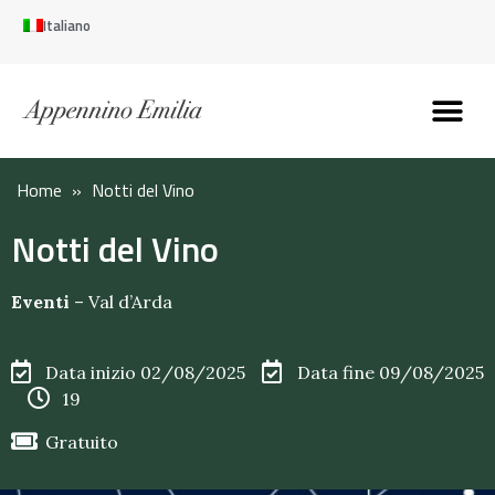
Italiano
Scopri l’Appennin
Pianifica il tuo viaggi
Perché vivere qui
Perché investire qui
Home
»
Notti del Vino
Notti del Vino
Eventi
–
Val d’Arda
Data inizio 02/08/2025
Data fine 09/08/2025
19
Gratuito