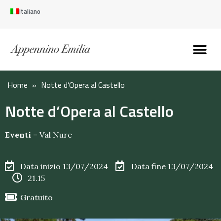
Italiano
Scopri l’Appennin
Pianifica il tuo viaggi
Perché vivere qui
Perché investire qui
Home
»
Notte d’Opera al Castello
Notte d’Opera al Castello
Eventi
–
Val Nure
Data inizio 13/07/2024
Data fine 13/07/2024
21.15
Gratuito