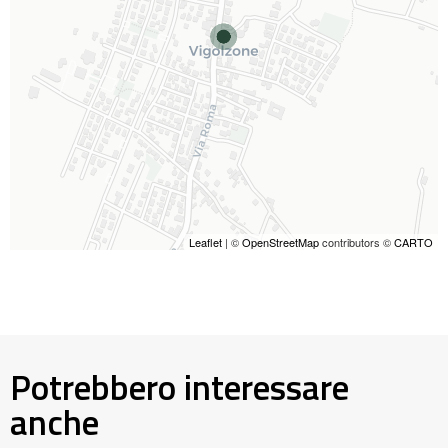
Leaflet
| ©
OpenStreetMap
contributors ©
CARTO
Potrebbero interessare
anche