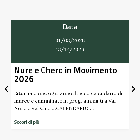
Data
01/03/2026
31/12/2026
vimento
Alla Scoperta dei Profum
Giardino del Castello di
Scipione dei Marchesi
Pallavicino
 calendario di
ma tra Val
 …
Scopri i profumi inaspettati di erbe e f
dimenticati radicati da secoli. Nel gia
storico del Castello di Scipione …
Scopri di più