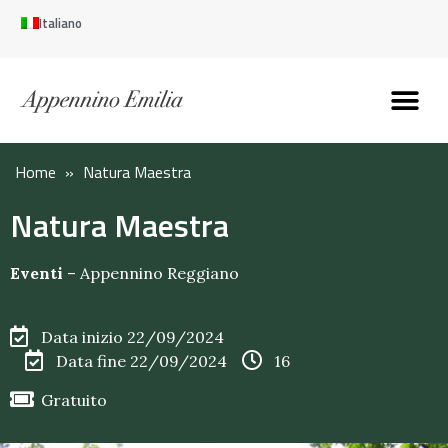
Italiano
Scopri l’Appennin
Pianifica il tuo viaggi
Perché vivere qui
Perché investire qui
Home
»
Natura Maestra
Natura Maestra
Eventi
–
Appennino Reggiano
Data inizio 22/09/2024
Data fine 22/09/2024
16
Gratuito