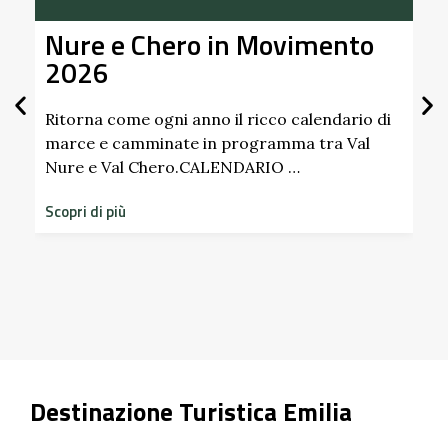
o in Movimento
Alla Scoperta dei
Giardino del Caste
Scipione dei Marc
Pallavicino
no il ricco calendario di
in programma tra Val
CALENDARIO …
Scopri i profumi inaspettati 
dimenticati radicati da seco
storico del Castello di Scip
Scopri di più
Destinazione Turistica Emilia