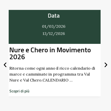
Data
01/03/2026
31/12/2026
o
Alla Scoperta dei Profumi del
Giardino del Castello di
Scipione dei Marchesi
Pallavicino
 di
l
Scopri i profumi inaspettati di erbe e frutti
dimenticati radicati da secoli. Nel giardino
storico del Castello di Scipione …
Scopri di più