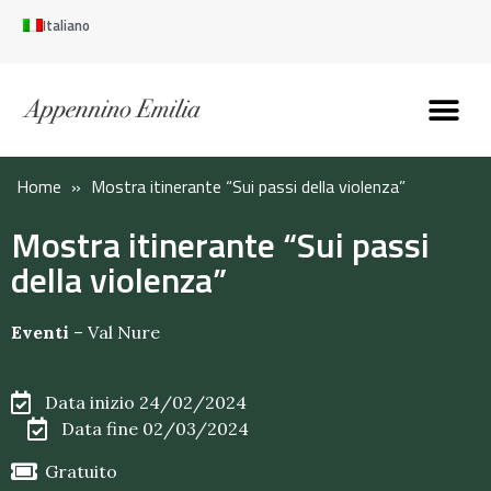
Italiano
Scopri l’Appennin
Pianifica il tuo viaggi
Perché vivere qui
Perché investire qui
Home
»
Mostra itinerante “Sui passi della violenza”
Mostra itinerante “Sui passi
della violenza”
Eventi
–
Val Nure
Data inizio 24/02/2024
Data fine 02/03/2024
Gratuito