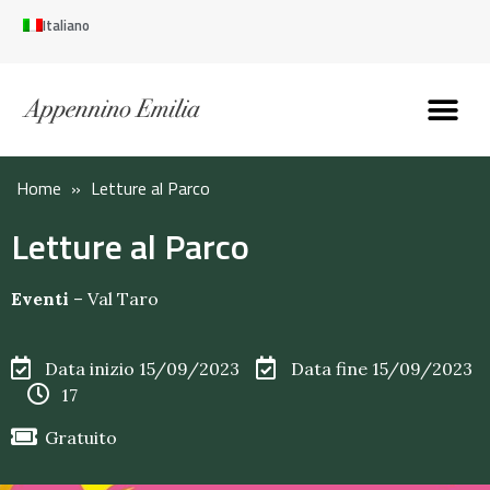
Italiano
Scopri l’Appennin
Pianifica il tuo viaggi
Perché vivere qui
Perché investire qui
Home
»
Letture al Parco
Letture al Parco
Eventi
–
Val Taro
Data inizio 15/09/2023
Data fine 15/09/2023
17
Gratuito