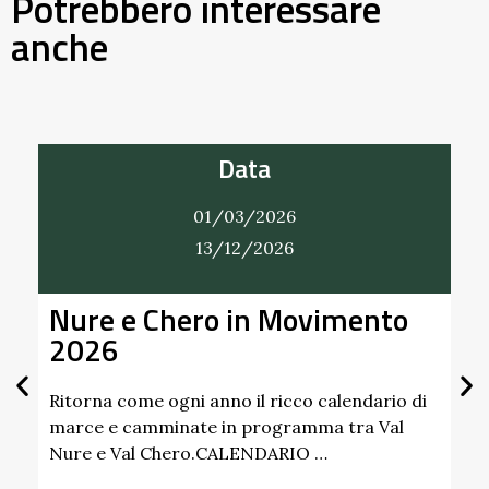
Potrebbero interessare
anche
Data
01/03/2026
13/12/2026
Nure e Chero in Movimento
Al
2026
Gi
Sc
Pa
Ritorna come ogni anno il ricco calendario di
marce e camminate in programma tra Val
Nure e Val Chero.CALENDARIO …
Sco
dim