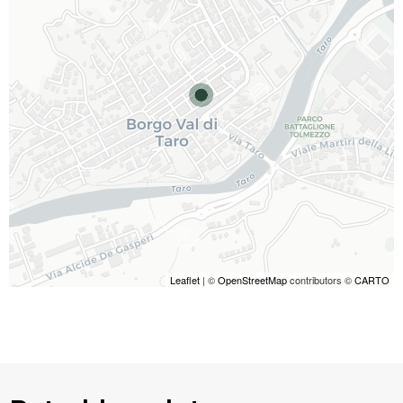
Leaflet
| ©
OpenStreetMap
contributors ©
CARTO