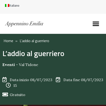
Italiano
Scopri l’Appennin
Pianifica il tuo viaggi
Perché vivere qui
Perché investire qui
Home
»
L’addio al guerriero
L’addio al guerriero
Eventi
–
Val Tidone
Data inizio 08/07/2023
Data fine 08/07/2023
15
Gratuito