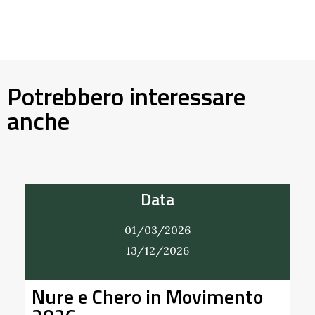
Potrebbero interessare
anche
Data
01/03/2026
13/12/2026
Nure e Chero in Movimento
Al