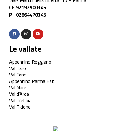
Viale Martiri della Libertà, 15 – Parma
CF 92192900345
PI 02864470345
Le vallate
Appennino Reggiano
Val Taro
Val Ceno
Appennino Parma Est
Val Nure
Val d’Arda
Val Trebbia
Val Tidone