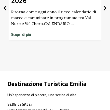
2026
Gi
Sc
Pa
Ritorna come ogni anno il ricco calendario di
marce e camminate in programma tra Val
Nure e Val Chero.CALENDARIO …
Sco
dim
Scopri di più
sto
Scop
Destinazione Turistica Emilia
Un’esperienza di piacere, una scelta di vita.
SEDE LEGALE: