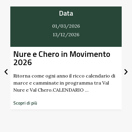
Data
01/03/2026
31/12/2026
imento
Alla Scoperta dei Profumi 
Giardino del Castello di
Scipione dei Marchesi
Pallavicino
alendario di
a tra Val
Scopri i profumi inaspettati di erbe e fru
dimenticati radicati da secoli. Nel giardi
storico del Castello di Scipione …
Scopri di più