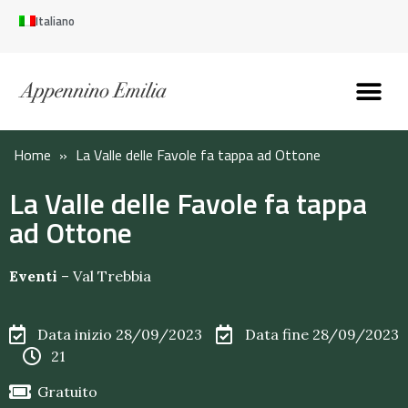
Italiano
Scopri l’Appennin
Pianifica il tuo viaggi
Perché vivere qui
Perché investire qui
Home
»
La Valle delle Favole fa tappa ad Ottone
La Valle delle Favole fa tappa
ad Ottone
Eventi
–
Val Trebbia
Data inizio 28/09/2023
Data fine 28/09/2023
21
Gratuito