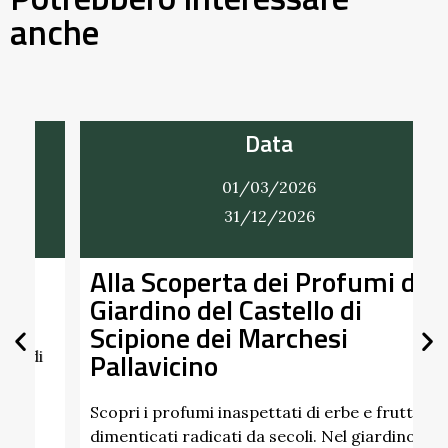
anche
Data
01/03/2026
31/12/2026
Alla Scoperta dei Profumi del
Giardino del Castello di
Scipione dei Marchesi
Pallavicino
U
p
d
Scopri i profumi inaspettati di erbe e frutti
dimenticati radicati da secoli. Nel giardino