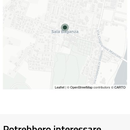
Leaflet
| ©
OpenStreetMap
contributors ©
CARTO
Potrebbero interessare