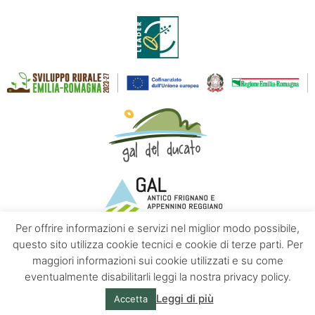
Per offrire informazioni e servizi nel miglior modo possibile,
questo sito utilizza cookie tecnici e cookie di terze parti. Per
maggiori informazioni sui cookie utilizzati e su come
Contatti
Chi siamo
Privacy policy
eventualmente disabilitarli leggi la nostra privacy policy.
Leggi di più
Accetta
© Appennino Emilia | Powered by
Altrama Italia