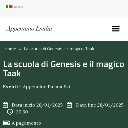
Italiano
Scopri l’Appennin
Pianifica il tuo viaggi
Perché vivere qui
Perché investire qui
Home
»
La scuola di Genesis e il magico Taak
La scuola di Genesis e il magico
Taak
Eventi
–
Appennino Parma Est
Data inizio 28/01/2025
Data fine 28/01/2025
20.30
A pagamento