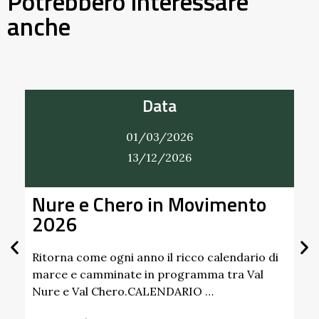
Potrebbero interessare
anche
Data
01/03/2026
13/12/2026
Nure e Chero in Movimento
Al
2026
Gi
Sc
Pa
Ritorna come ogni anno il ricco calendario di
marce e camminate in programma tra Val
Nure e Val Chero.CALENDARIO …
Sco
dim