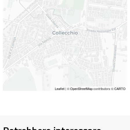
Leaflet
| ©
OpenStreetMap
contributors ©
CARTO