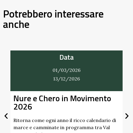
Potrebbero interessare
anche
Data
01/03/2026
31/12/2026
mento
Alla Scoperta dei Profumi d
Giardino del Castello di
Scipione dei Marchesi
Pallavicino
endario di
tra Val