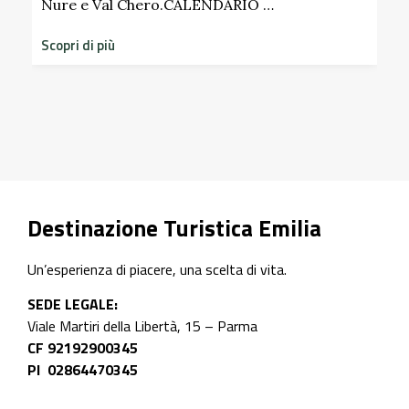
Scopri i profumi inaspettati di erbe e frutt
dimenticati radicati da secoli. Nel giardin
storico del Castello di Scipione …
Scopri di più
Destinazione Turistica Emilia
Un’esperienza di piacere, una scelta di vita.
SEDE LEGALE:
Viale Martiri della Libertà, 15 – Parma
CF 92192900345
PI 02864470345