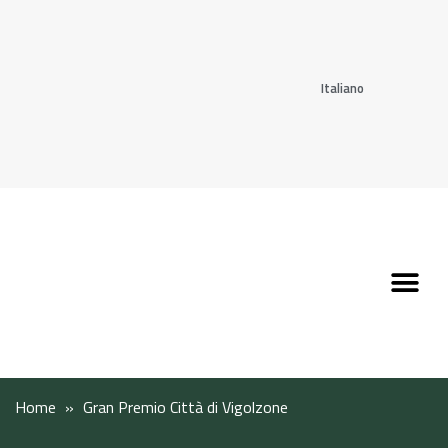
Italiano
Scopri l’Appennin
Pianifica il tuo viaggi
Perché vivere qui
Perché investire qui
Home
»
Gran Premio Città di Vigolzone