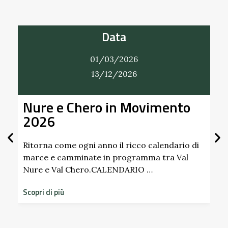
Data
01/03/2026
13/12/2026
Nure e Chero in Movimento
Al
2026
Gi
Sc
Pa
Ritorna come ogni anno il ricco calendario di
marce e camminate in programma tra Val
Nure e Val Chero.CALENDARIO …
Sco
dim
Scopri di più
sto
Scop