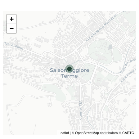
+
−
Leaflet
| ©
OpenStreetMap
contributors ©
CARTO