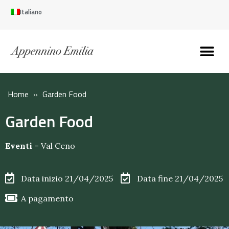
Italiano
Scopri l’Appennin
Pianifica il tuo viaggi
Perché vivere qui
Perché investire qui
Home
»
Garden Food
Garden Food
Eventi
–
Val Ceno
Data inizio 21/04/2025
Data fine 21/04/2025
A pagamento