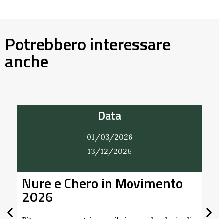
Potrebbero interessare
anche
Data
01/03/2026
13/12/2026
Nure e Chero in Movimento
Al
2026
Gi
Sc