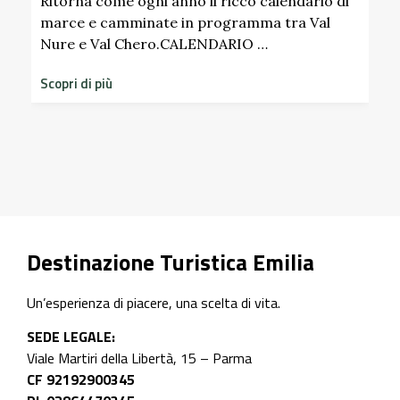
Pa
Ritorna come ogni anno il ricco calendario di
marce e camminate in programma tra Val
Nure e Val Chero.CALENDARIO …
Sco
dim
Scopri di più
sto
Scop
Destinazione Turistica Emilia
Un’esperienza di piacere, una scelta di vita.
SEDE LEGALE:
Viale Martiri della Libertà, 15 – Parma
CF 92192900345