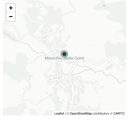
+
−
Leaflet
| ©
OpenStreetMap
contributors ©
CARTO