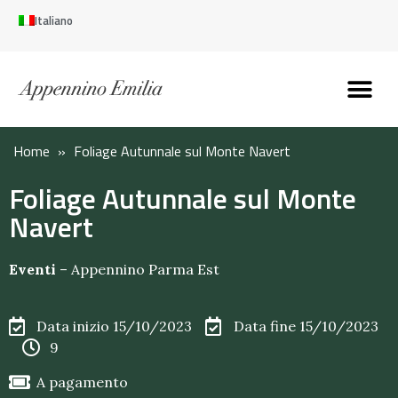
Italiano
Scopri l’Appennin
Pianifica il tuo viaggi
Perché vivere qui
Perché investire qui
Home
»
Foliage Autunnale sul Monte Navert
Foliage Autunnale sul Monte
Navert
Eventi
–
Appennino Parma Est
Data inizio 15/10/2023
Data fine 15/10/2023
9
A pagamento