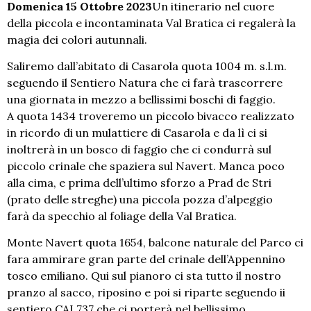
Domenica 15 Ottobre 2023
Un itinerario nel cuore
della piccola e incontaminata Val Bratica ci regalerà la
magia dei colori autunnali.
Saliremo dall’abitato di Casarola quota 1004 m. s.l.m.
seguendo il Sentiero Natura che ci farà trascorrere
una giornata in mezzo a bellissimi boschi di faggio.
A quota 1434 troveremo un piccolo bivacco realizzato
in ricordo di un mulattiere di Casarola e da lì ci si
inoltrerà in un bosco di faggio che ci condurrà sul
piccolo crinale che spaziera sul Navert. Manca poco
alla cima, e prima dell’ultimo sforzo a Prad de Stri
(prato delle streghe) una piccola pozza d’alpeggio
farà da specchio al foliage della Val Bratica.
Monte Navert quota 1654, balcone naturale del Parco ci
fara ammirare gran parte del crinale dell’Appennino
tosco emiliano. Qui sul pianoro ci sta tutto il nostro
pranzo al sacco, riposino e poi si riparte seguendo ii
sentiero CAI 737 che ci porterà nel bellissimo