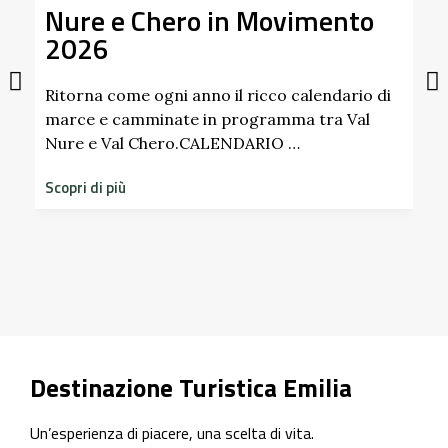
Nure e Chero in Movimento
Al
2026
Gi
Sc
Pa
Ritorna come ogni anno il ricco calendario di
marce e camminate in programma tra Val
Nure e Val Chero.CALENDARIO …
Sco
dim
Scopri di più
sto
Scop
Destinazione Turistica Emilia
Un’esperienza di piacere, una scelta di vita.