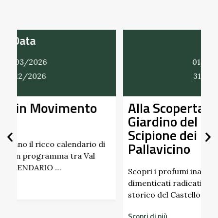
Data
01/03/2026
31/12/2026
Alla Scoperta dei Profumi del
Giardino del Castello di
Scipione dei Marchesi
Pallavicino
U
p
d
Scopri i profumi inaspettati di erbe e frutti
dimenticati radicati da secoli. Nel giardino
S
storico del Castello di Scipione …
Scopri di più