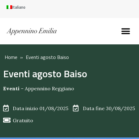
Italiano
Scopri l’Appennin
Pianifica il tuo viaggi
Perché vivere qui
Perché investire qui
Home
»
Eventi agosto Baiso
Eventi agosto Baiso
Eventi
–
Appennino Reggiano
Data inizio 01/08/2025
Data fine 30/08/2025
Gratuito