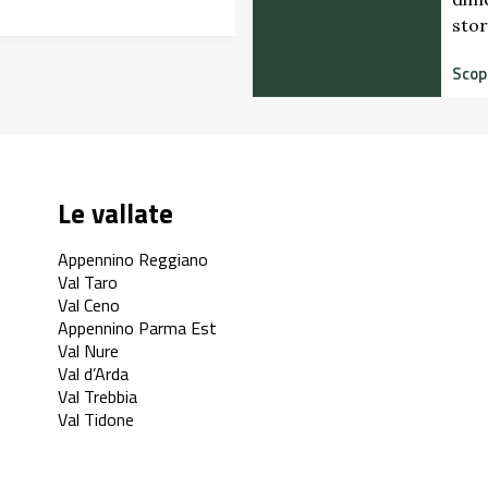
storico del Castello di Scipione …
Scopri di più
Le vallate
Appennino Reggiano
Val Taro
Val Ceno
Appennino Parma Est
Val Nure
Val d’Arda
Val Trebbia
Val Tidone