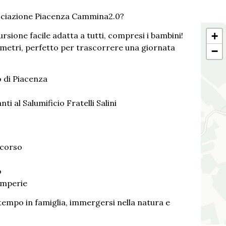
sociazione Piacenza Cammina2.0?
+
ursione facile adatta a tutti, compresi i bambini!
0 metri, perfetto per trascorrere una giornata
−
o di Piacenza
i al Salumificio Fratelli Salini
rcorso
o
emperie
tempo in famiglia, immergersi nella natura e