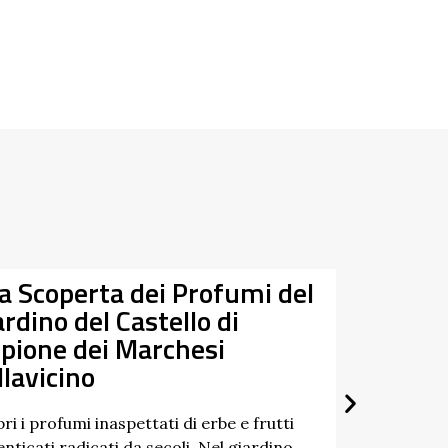
Tra Taro e Ceno alla
Data
Riscoperta dei Fiumi Gemel
/03/2026
/09/2026
Un percorso a tappe tra natura, storia e
paesaggi dell’Appennino: è questo lo spirit
di “Tra Taro e Ceno”, un’iniziativa …