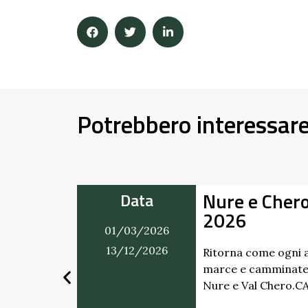
Potrebbero interessar
hero in Movimento
Data
01/03/2026
31/12/2026
ni anno il ricco calendario di
nate in programma tra Val
ero.CALENDARIO …