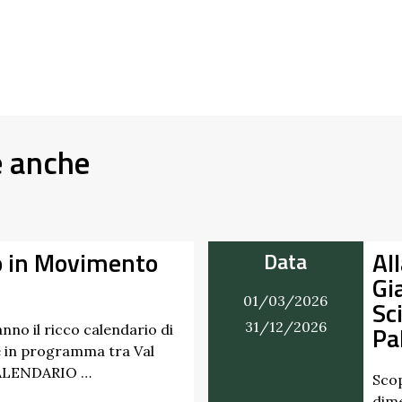
e anche
Alla Scoperta dei Profumi del
Giardino del Castello di
07
Scipione dei Marchesi
27
Pallavicino
Scopri i profumi inaspettati di erbe e frutti
dimenticati radicati da secoli. Nel giardino