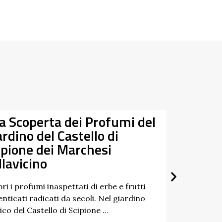
la Scoperta dei Profumi del
Da
ardino del Castello di
07/03/
ipione dei Marchesi
27/09/
llavicino
ri i profumi inaspettati di erbe e frutti
nticati radicati da secoli. Nel giardino
ico del Castello di Scipione …