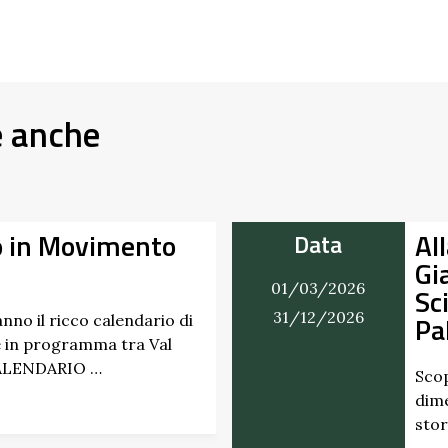
e anche
o in Movimento
Al
Data
Gi
01/03/2026
Sc
31/12/2026
Pa
nno il ricco calendario di
 in programma tra Val
CALENDARIO …
Scop
dime
stor