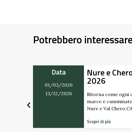
Potrebbero interessar
Nure e Cher
Data
2026
01/03/2026
mercatino
ti. Dai
13/12/2026
Ritorna come ogni a
marce e camminate
Nure e Val Chero.
Scopri di più