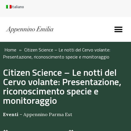
Italiano
Scopri l’Appennin
Pianifica il tuo viaggi
Perché vivere qui
Perché investire qui
Home
»
Citizen Science – Le notti del Cervo volante:
Presentazione, riconoscimento specie e monitoraggio
Citizen Science – Le notti del
Cervo volante: Presentazione,
riconoscimento specie e
monitoraggio
Eventi
–
Appennino Parma Est