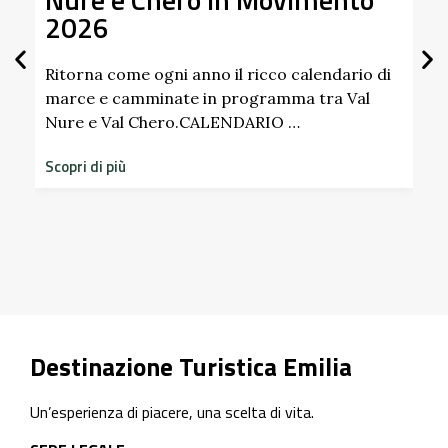
2026
Gi
Sc
Pa
Ritorna come ogni anno il ricco calendario di
marce e camminate in programma tra Val
Nure e Val Chero.CALENDARIO …
Sco
dim
Scopri di più
sto
Scop
Destinazione Turistica Emilia
Un’esperienza di piacere, una scelta di vita.