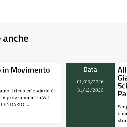
e anche
o in Movimento
Al
Data
Gi
01/03/2026
Sc
31/12/2026
Pa
nno il ricco calendario di
 in programma tra Val
CALENDARIO …
Scop
dime
stor