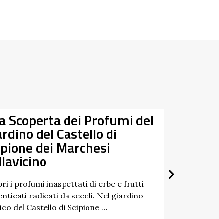
la Scoperta dei Profumi del
Da
ardino del Castello di
07/03/
ipione dei Marchesi
27/09/
llavicino
ri i profumi inaspettati di erbe e frutti
nticati radicati da secoli. Nel giardino
ico del Castello di Scipione …