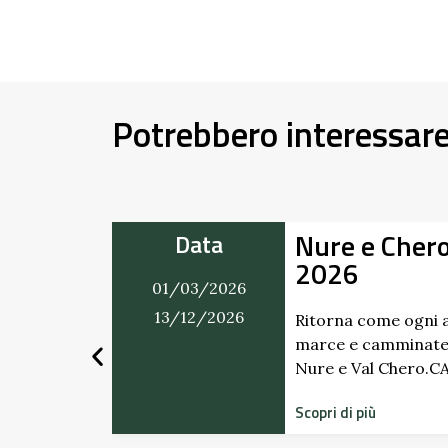
Potrebbero interessar
Nure e Cher
Data
2026
01/03/2026
mercatino
ti. Dai
13/12/2026
Ritorna come ogni a
marce e camminate
Nure e Val Chero.
Scopri di più