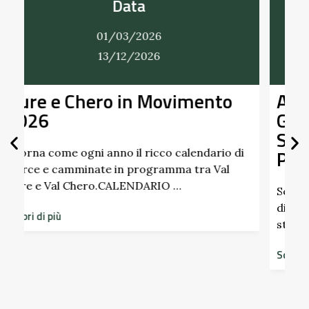
Data
01/03/2026
31/12/2026
Alla Scoperta dei Profumi del
Giardino del Castello di
Scipione dei Marchesi
Pallavicino
di
Scopri i profumi inaspettati di erbe e frutti
dimenticati radicati da secoli. Nel giardino
storico del Castello di Scipione …
Scopri di più