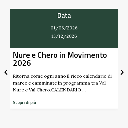
Data
01/03/2026
13/12/2026
Nure e Chero in Movimento
Al
2026
Gi
Sc
Pa
Ritorna come ogni anno il ricco calendario di
marce e camminate in programma tra Val
Nure e Val Chero.CALENDARIO …
Sco
dim
Scopri di più
sto
Scop