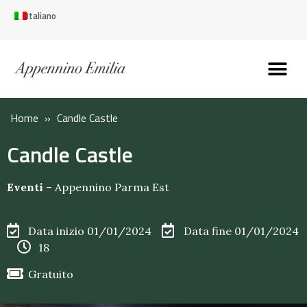
Italiano
Scopri l’Appennin
Pianifica il tuo viaggi
Perché vivere qui
Perché investire qui
Home
»
Candle Castle
Candle Castle
Eventi
–
Appennino Parma Est
Data inizio 01/01/2024
Data fine 01/01/2024
18
Gratuito