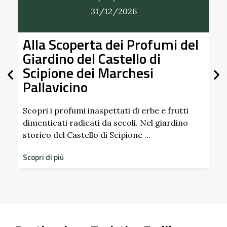
31/12/2026
Alla Scoperta dei Profumi del
Giardino del Castello di
Scipione dei Marchesi
Pallavicino
U
p
d
Scopri i profumi inaspettati di erbe e frutti
dimenticati radicati da secoli. Nel giardino
S
storico del Castello di Scipione …
Scopri di più