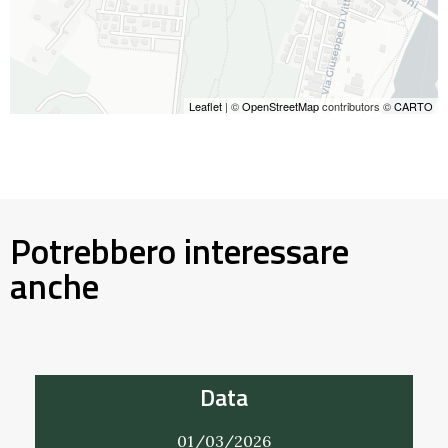
Leaflet
| ©
OpenStreetMap
contributors ©
CARTO
Potrebbero interessare
anche
Data
01/03/2026