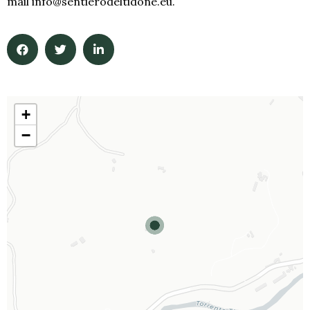
mail info@sentierodeltidone.eu.
+
−