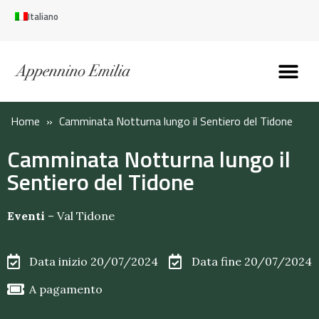
Italiano
Scopri l’Appennin
Pianifica il tuo viaggi
Perché vivere qui
Perché investire qui
Home
»
Camminata Notturna lungo il Sentiero del Tidone
Camminata Notturna lungo il
Sentiero del Tidone
Eventi
–
Val Tidone
Data inizio 20/07/2024
Data fine 20/07/2024
A pagamento