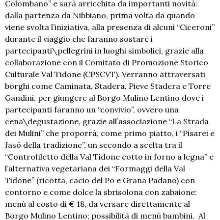
Colombano” e sarà arricchita da importanti novità:
dalla partenza da Nibbiano, prima volta da quando
viene svolta l’iniziativa, alla presenza di alcuni “Ciceroni”
durante il viaggio che faranno sostare i
partecipanti\pellegrini in luoghi simbolici, grazie alla
collaborazione con il Comitato di Promozione Storico
Culturale Val Tidone (CPSCVT). Verranno attraversati
borghi come Caminata, Stadera, Pieve Stadera e Torre
Gandini, per giungere al Borgo Mulino Lentino dove i
partecipanti faranno un “convivio”, ovvero una
cena\degustazione, grazie all’associazione “La Strada
dei Mulini” che proporrà, come primo piatto, i “Pisarei e
fasö della tradizione”, un secondo a scelta tra il
“Controfiletto della Val Tidone cotto in forno a legna” e
l’alternativa vegetariana dei “Formaggi della Val
Tidone” (ricotta, cacio del Po e Grana Padano) con
contorno e come dolce la sbrisolona con zabaione:
menù al costo di € 18, da versare direttamente al
Borgo Mulino Lentino; possibilità di menù bambini. Al