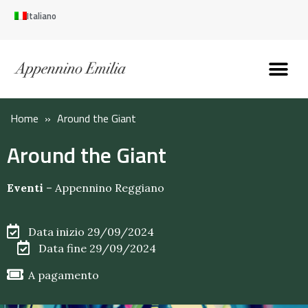
Italiano
Scopri l’Appennin
Pianifica il tuo viaggi
Perché vivere qui
Perché investire qui
Home
»
Around the Giant
Around the Giant
Eventi
–
Appennino Reggiano
Data inizio 29/09/2024
Data fine 29/09/2024
A pagamento