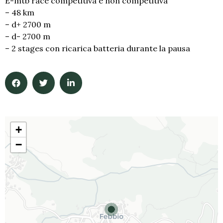
E-mtb race competitiva e non competitiva
– 48 km
– d+ 2700 m
– d- 2700 m
– 2 stages con ricarica batteria durante la pausa
+
−