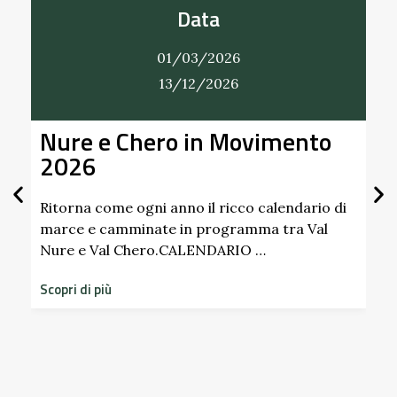
Data
01/03/2026
31/12/2026
mento
Alla Scoperta dei Profumi d
Giardino del Castello di
Scipione dei Marchesi
Pallavicino
endario di
tra Val
Scopri i profumi inaspettati di erbe e frutt
dimenticati radicati da secoli. Nel giardin
storico del Castello di Scipione …
Scopri di più