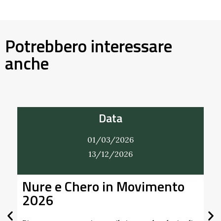
Potrebbero interessare
anche
Data
01/03/2026
01
13/12/2026
31
Chero in Movimento
Alla Scoperta
Giardino del 
Scipione dei