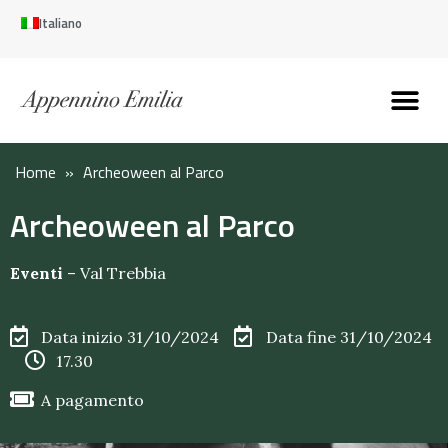
Italiano
Scopri l’Appennin
Pianifica il tuo viaggi
Perché vivere qui
Perché investire qui
Home
»
Archeoween al Parco
Archeoween al Parco
Eventi
–
Val Trebbia
Data inizio 31/10/2024
Data fine 31/10/2024
17.30
A pagamento