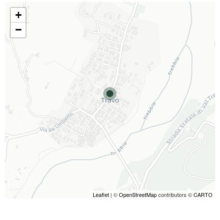
+
−
Leaflet
| ©
OpenStreetMap
contributors ©
CARTO