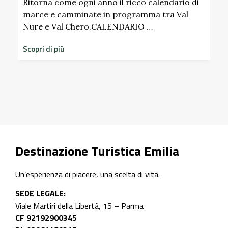
Pallavicino
ogni anno il ricco calendario di
minate in programma tra Val
Chero.CALENDARIO …
Scopri i profumi inas
dimenticati radicati 
storico del Castello 
Scopri di più
Destinazione Turistica Emilia
Un’esperienza di piacere, una scelta di vita.
SEDE LEGALE:
Viale Martiri della Libertà, 15 – Parma
CF 92192900345