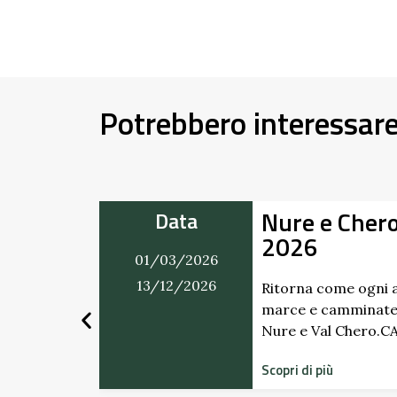
Potrebbero interessar
mento
Alla Scopert
Data
Giardino del 
01/03/2026
Scipione dei
31/12/2026
Pallavicino
endario di
tra Val
Scopri i profumi ina
dimenticati radicati
storico del Castello