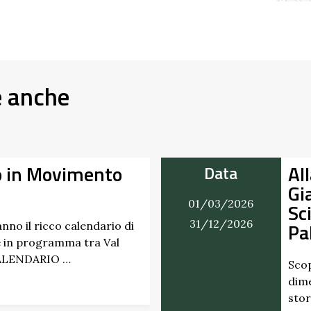
e anche
a dei Profumi del
Tr
Data
Castello di
Ri
07/03/2026
 Marchesi
27/09/2026
Un p
paes
di “
spettati di erbe e frutti
 da secoli. Nel giardino
Scopr
 di Scipione …