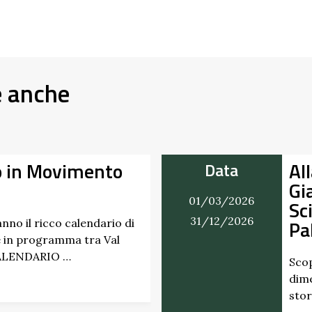
e anche
Alla Scoperta dei Pr
Data
Giardino del Castello
01/03/2026
Scipione dei Marche
31/12/2026
Pallavicino
Scopri i profumi inaspettati di e
dimenticati radicati da secoli. 
storico del Castello di Scipione