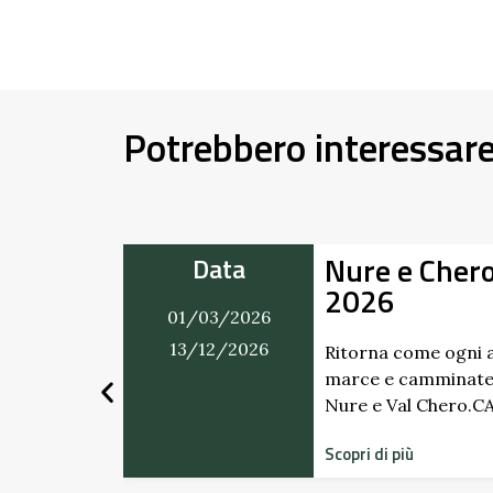
Potrebbero interessar
Nure e Chero in Movimento
a
2026
2026
2026
Ritorna come ogni anno il ricco calendario di
marce e camminate in programma tra Val
Nure e Val Chero.CALENDARIO …
Scopri di più