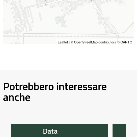
Leaflet
| ©
OpenStreetMap
contributors ©
CARTO
Potrebbero interessare
anche
Data