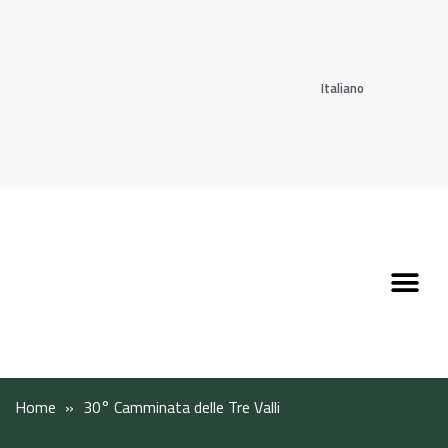
Italiano
Scopri l’Appennin
Pianifica il tuo viaggi
Perché vivere qui
Perché investire qui
Home
»
30° Camminata delle Tre Valli