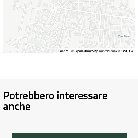
Leaflet
| ©
OpenStreetMap
contributors ©
CARTO
Potrebbero interessare
anche