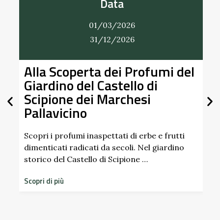
Data
01/03/2026
31/12/2026
Alla Scoperta dei Profumi del
Giardino del Castello di
Scipione dei Marchesi
Pallavicino
U
p
d
Scopri i profumi inaspettati di erbe e frutti
dimenticati radicati da secoli. Nel giardino
S
storico del Castello di Scipione …
Scopri di più