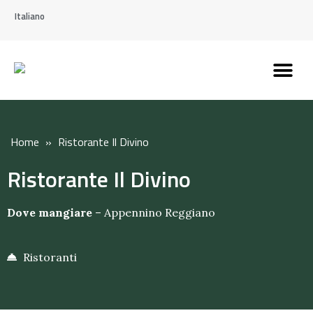
Italiano
Scopri l’Appennin
Pianifica il tuo viaggi
Perché vivere qui
Perché investire qui
Home
»
Ristorante Il Divino
Ristorante Il Divino
Dove mangiare
–
Appennino Reggiano
Ristoranti